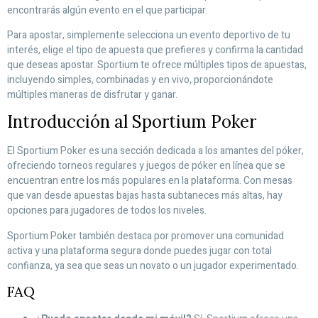
encontrarás algún evento en el que participar.
Para apostar, simplemente selecciona un evento deportivo de tu
interés, elige el tipo de apuesta que prefieres y confirma la cantidad
que deseas apostar. Sportium te ofrece múltiples tipos de apuestas,
incluyendo simples, combinadas y en vivo, proporcionándote
múltiples maneras de disfrutar y ganar.
Introducción al Sportium Poker
El Sportium Poker es una sección dedicada a los amantes del póker,
ofreciendo torneos regulares y juegos de póker en línea que se
encuentran entre los más populares en la plataforma. Con mesas
que van desde apuestas bajas hasta subtaneces más altas, hay
opciones para jugadores de todos los niveles.
Sportium Poker también destaca por promover una comunidad
activa y una plataforma segura donde puedes jugar con total
confianza, ya sea que seas un novato o un jugador experimentado.
FAQ