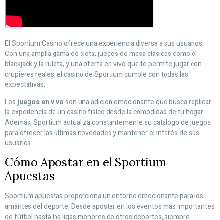
El Sportium Casino ofrece una experiencia diversa a sus usuarios.
Con una amplia gama de slots, juegos de mesa clásicos como el
blackjack y la ruleta, y una oferta en vivo que te permite jugar con
crupieres reales, el casino de Sportium cumple con todas las
expectativas.
Los
juegos en vivo
son una adición emocionante que busca replicar
la experiencia de un casino físico desde la comodidad de tu hogar.
Además, Sportium actualiza constantemente su catálogo de juegos
para ofrecer las últimas novedades y mantener el interés de sus
usuarios.
Cómo Apostar en el Sportium
Apuestas
Sportium apuestas proporciona un entorno emocionante para los
amantes del deporte. Desde apostar en los eventos más importantes
de fútbol hasta las ligas menores de otros deportes, siempre