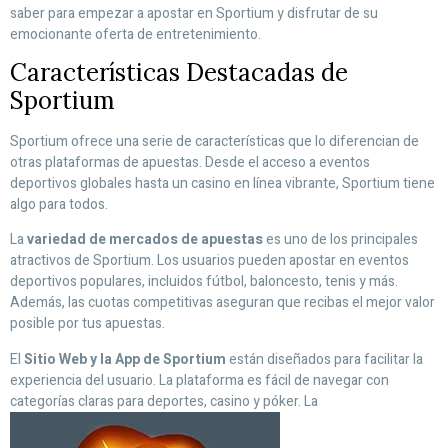
saber para empezar a apostar en Sportium y disfrutar de su
emocionante oferta de entretenimiento.
Características Destacadas de
Sportium
Sportium ofrece una serie de características que lo diferencian de
otras plataformas de apuestas. Desde el acceso a eventos
deportivos globales hasta un casino en línea vibrante, Sportium tiene
algo para todos.
La
variedad de mercados de apuestas
es uno de los principales
atractivos de Sportium. Los usuarios pueden apostar en eventos
deportivos populares, incluidos fútbol, baloncesto, tenis y más.
Además, las cuotas competitivas aseguran que recibas el mejor valor
posible por tus apuestas.
El
Sitio Web y la App de Sportium
están diseñados para facilitar la
experiencia del usuario. La plataforma es fácil de navegar con
categorías claras para deportes, casino y póker. La