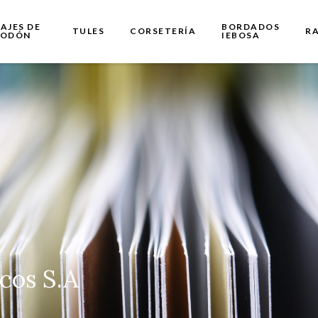
AJES DE
BORDADOS
TULES
CORSETERÍA
R
GODÓN
IEBOSA
cos S.A