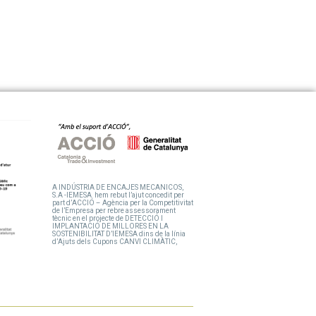
A INDÚSTRIA DE ENCAJES MECANICOS,
S.A -IEMESA hem rebut l’ajut concedit per
part d’ACCIÓ – Agència per la Competitivitat
de l’Empresa per rebre assessorament
tècnic en el projecte de DETECCIÓ I
IMPLANTACIÓ DE MILLORES EN LA
SOSTENIBILITAT D’IEMESA dins de la línia
d’Ajuts dels Cupons CANVI CLIMÀTIC,