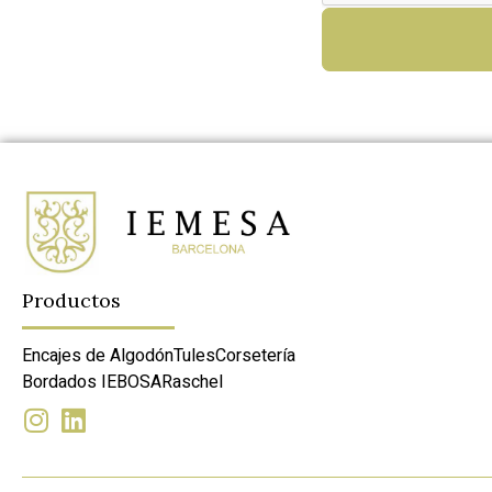
Productos
Encajes de Algodón
Tules
Corsetería
Bordados IEBOSA
Raschel