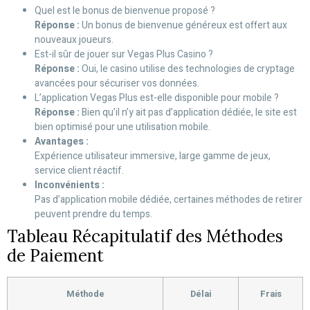
Quel est le bonus de bienvenue proposé ?
Réponse :
Un bonus de bienvenue généreux est offert aux
nouveaux joueurs.
Est-il sûr de jouer sur Vegas Plus Casino ?
Réponse :
Oui, le casino utilise des technologies de cryptage
avancées pour sécuriser vos données.
L’application Vegas Plus est-elle disponible pour mobile ?
Réponse :
Bien qu’il n’y ait pas d’application dédiée, le site est
bien optimisé pour une utilisation mobile.
Avantages :
Expérience utilisateur immersive, large gamme de jeux,
service client réactif.
Inconvénients :
Pas d’application mobile dédiée, certaines méthodes de retirer
peuvent prendre du temps.
Tableau Récapitulatif des Méthodes
de Paiement
Méthode
Délai
Frais