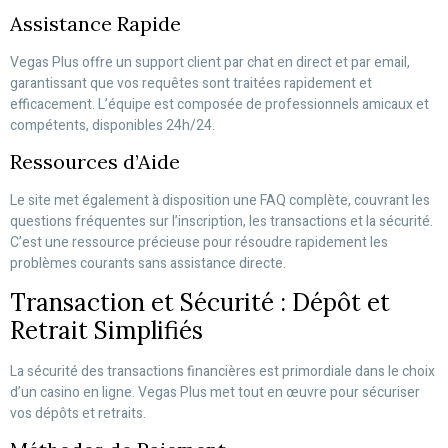
Assistance Rapide
Vegas Plus offre un support client par chat en direct et par email,
garantissant que vos requêtes sont traitées rapidement et
efficacement. L’équipe est composée de professionnels amicaux et
compétents, disponibles 24h/24.
Ressources d’Aide
Le site met également à disposition une FAQ complète, couvrant les
questions fréquentes sur l’inscription, les transactions et la sécurité.
C’est une ressource précieuse pour résoudre rapidement les
problèmes courants sans assistance directe.
Transaction et Sécurité : Dépôt et
Retrait Simplifiés
La sécurité des transactions financières est primordiale dans le choix
d’un casino en ligne. Vegas Plus met tout en œuvre pour sécuriser
vos dépôts et retraits.