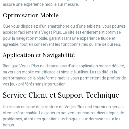
assure une expérience mobile sur mesure.
Optimisation Mobile
Que vous disposiez d’un smartphone ou d’une tablette, vous pouvez
accéder facilement à Vegas Plus. Le site est entièrement optimisé
pour la navigation mobile, garantissant une expérience fluide et
agréable, tout en conservant les fonctionnalités du site de bureau.
Application et Navigabilité
Bien que Vegas Plus ne dispose pas d’une application mobile dédiée,
sa version mobile est efficace et simple à utiliser. La rapidité et la
performance de la plateforme mobile vous permettent de profiter de
vos jeux préférés sans interruption.
Service Client et Support Technique
Un casino en ligne de la stature de Vegas Plus doit fournir un service
client irréprochable. Les joueurs peuvent rencontrer divers types de
problèmes, allant des questions techniques aux demandes sur les
bonus.