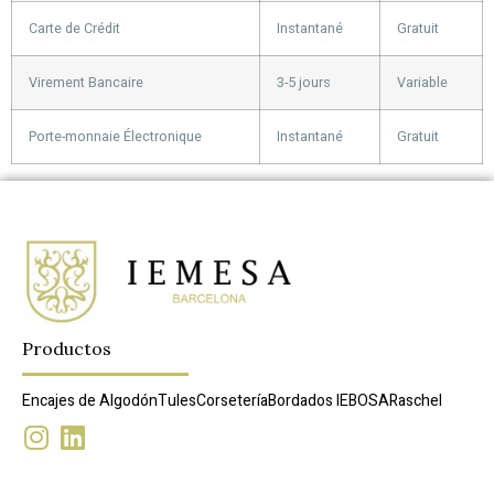
Carte de Crédit
Instantané
Gratuit
Virement Bancaire
3-5 jours
Variable
Porte-monnaie Électronique
Instantané
Gratuit
Productos
Encajes de Algodón
Tules
Corsetería
Bordados IEBOSA
Raschel