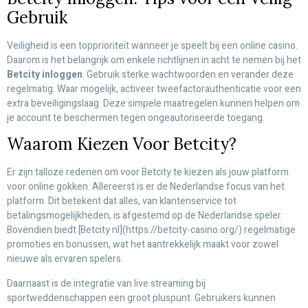
Gebruik
Veiligheid is een topprioriteit wanneer je speelt bij een online casino.
Daarom is het belangrijk om enkele richtlijnen in acht te nemen bij het
Betcity inloggen
. Gebruik sterke wachtwoorden en verander deze
regelmatig. Waar mogelijk, activeer tweefactorauthenticatie voor een
extra beveiligingslaag. Deze simpele maatregelen kunnen helpen om
je account te beschermen tegen ongeautoriseerde toegang.
Waarom Kiezen Voor Betcity?
Er zijn talloze redenen om voor Betcity te kiezen als jouw platform
voor online gokken. Allereerst is er de Nederlandse focus van het
platform. Dit betekent dat alles, van klantenservice tot
betalingsmogelijkheden, is afgestemd op de Nederlandse speler.
Bovendien biedt [Betcity nl](https://betcity-casino.org/) regelmatige
promoties en bonussen, wat het aantrekkelijk maakt voor zowel
nieuwe als ervaren spelers.
Daarnaast is de integratie van live streaming bij
sportweddenschappen een groot pluspunt. Gebruikers kunnen