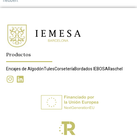
hebben.
Productos
Encajes de Algodón
Tules
Corsetería
Bordados IEBOSA
Raschel