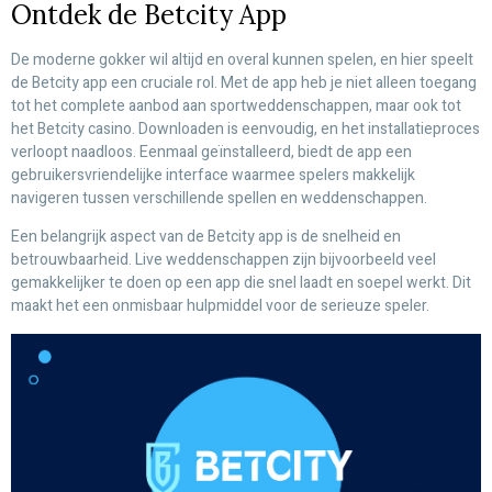
Ontdek de Betcity App
De moderne gokker wil altijd en overal kunnen spelen, en hier speelt
de Betcity app een cruciale rol. Met de app heb je niet alleen toegang
tot het complete aanbod aan sportweddenschappen, maar ook tot
het Betcity casino. Downloaden is eenvoudig, en het installatieproces
verloopt naadloos. Eenmaal geïnstalleerd, biedt de app een
gebruikersvriendelijke interface waarmee spelers makkelijk
navigeren tussen verschillende spellen en weddenschappen.
Een belangrijk aspect van de Betcity app is de snelheid en
betrouwbaarheid. Live weddenschappen zijn bijvoorbeeld veel
gemakkelijker te doen op een app die snel laadt en soepel werkt. Dit
maakt het een onmisbaar hulpmiddel voor de serieuze speler.