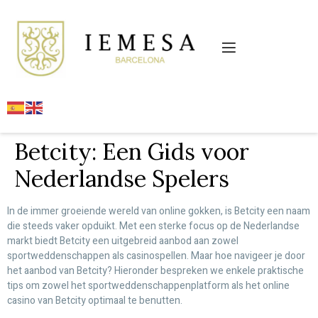
Betcity: Een Gids voor
Nederlandse Spelers
In de immer groeiende wereld van online gokken, is Betcity een naam
die steeds vaker opduikt. Met een sterke focus op de Nederlandse
markt biedt Betcity een uitgebreid aanbod aan zowel
sportweddenschappen als casinospellen. Maar hoe navigeer je door
het aanbod van Betcity? Hieronder bespreken we enkele praktische
tips om zowel het sportweddenschappenplatform als het online
casino van Betcity optimaal te benutten.