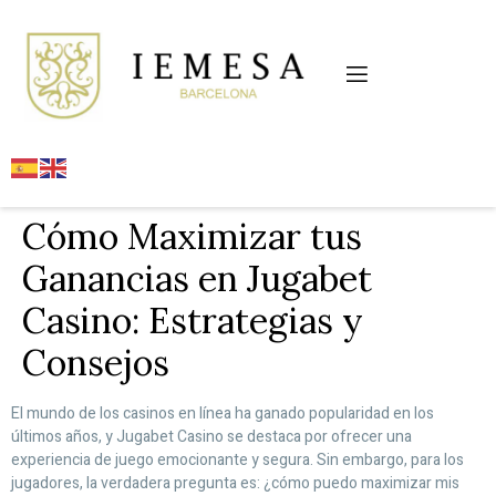
Cómo Maximizar tus
Ganancias en Jugabet
Casino: Estrategias y
Consejos
El mundo de los casinos en línea ha ganado popularidad en los
últimos años, y Jugabet Casino se destaca por ofrecer una
experiencia de juego emocionante y segura. Sin embargo, para los
jugadores, la verdadera pregunta es: ¿cómo puedo maximizar mis