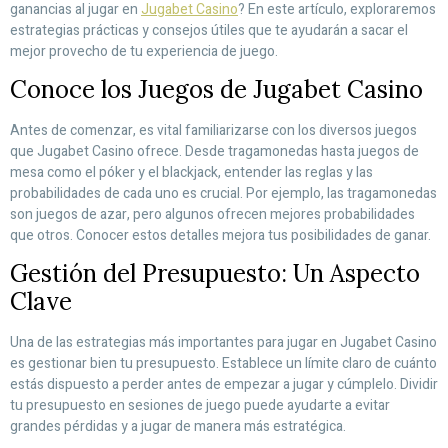
ganancias al jugar en
Jugabet Casino
? En este artículo, exploraremos
estrategias prácticas y consejos útiles que te ayudarán a sacar el
mejor provecho de tu experiencia de juego.
Conoce los Juegos de Jugabet Casino
Antes de comenzar, es vital familiarizarse con los diversos juegos
que Jugabet Casino ofrece. Desde tragamonedas hasta juegos de
mesa como el póker y el blackjack, entender las reglas y las
probabilidades de cada uno es crucial. Por ejemplo, las tragamonedas
son juegos de azar, pero algunos ofrecen mejores probabilidades
que otros. Conocer estos detalles mejora tus posibilidades de ganar.
Gestión del Presupuesto: Un Aspecto
Clave
Una de las estrategias más importantes para jugar en Jugabet Casino
es gestionar bien tu presupuesto. Establece un límite claro de cuánto
estás dispuesto a perder antes de empezar a jugar y cúmplelo. Dividir
tu presupuesto en sesiones de juego puede ayudarte a evitar
grandes pérdidas y a jugar de manera más estratégica.