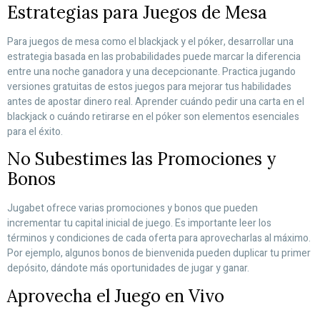
Estrategias para Juegos de Mesa
Para juegos de mesa como el blackjack y el póker, desarrollar una
estrategia basada en las probabilidades puede marcar la diferencia
entre una noche ganadora y una decepcionante. Practica jugando
versiones gratuitas de estos juegos para mejorar tus habilidades
antes de apostar dinero real. Aprender cuándo pedir una carta en el
blackjack o cuándo retirarse en el póker son elementos esenciales
para el éxito.
No Subestimes las Promociones y
Bonos
Jugabet ofrece varias promociones y bonos que pueden
incrementar tu capital inicial de juego. Es importante leer los
términos y condiciones de cada oferta para aprovecharlas al máximo.
Por ejemplo, algunos bonos de bienvenida pueden duplicar tu primer
depósito, dándote más oportunidades de jugar y ganar.
Aprovecha el Juego en Vivo