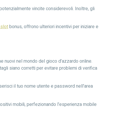
tenzialmente vincite considerevoli. Inoltre, gli
slot
bonus, offrono ulteriori incentivi per iniziare e
he nuovi nel mondo del gioco d’azzardo online.
ttagli siano corretti per evitare problemi di verifica
inserisci il tuo nome utente e password nell’area
ositivi mobili, perfezionando l’esperienza mobile