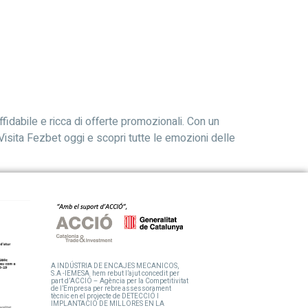
fidabile e ricca di offerte promozionali. Con un
isita Fezbet oggi e scopri tutte le emozioni delle
A INDÚSTRIA DE ENCAJES MECANICOS,
S.A -IEMESA hem rebut l’ajut concedit per
part d’ACCIÓ – Agència per la Competitivitat
de l’Empresa per rebre assessorament
tècnic en el projecte de DETECCIÓ I
IMPLANTACIÓ DE MILLORES EN LA