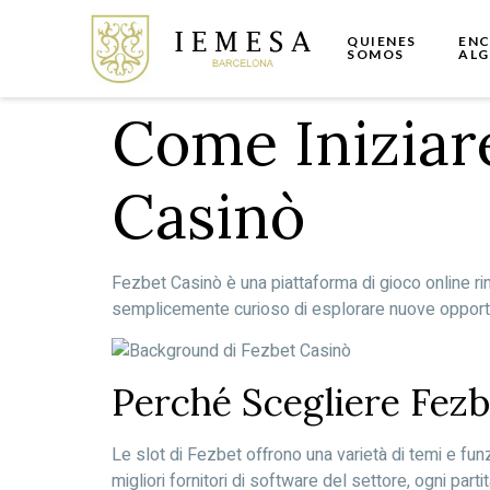
QUIENES
ENC
SOMOS
AL
Come Iniziare
Casinò
Fezbet Casinò è una piattaforma di gioco online ri
semplicemente curioso di esplorare nuove opportuni
Perché Scegliere Fezbe
Le slot di Fezbet offrono una varietà di temi e fun
migliori fornitori di software del settore, ogni part