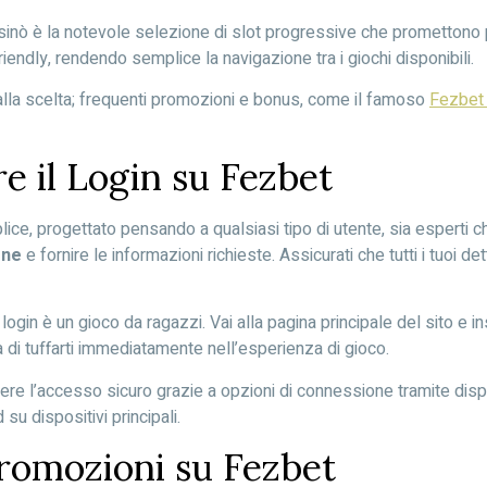
sinò è la notevole selezione di slot progressive che promettono po
riendly, rendendo semplice la navigazione tra i giochi disponibili.
o alla scelta; frequenti promozioni e bonus, come il famoso
Fezbet 
e il Login su Fezbet
ce, progettato pensando a qualsiasi tipo di utente, sia esperti c
one
e fornire le informazioni richieste. Assicurati che tutti i tuoi de
 login è un gioco da ragazzi. Vai alla pagina principale del sito e 
di tuffarti immediatamente nell’esperienza di gioco.
ere l’accesso sicuro grazie a opzioni di connessione tramite disp
u dispositivi principali.
Promozioni su Fezbet