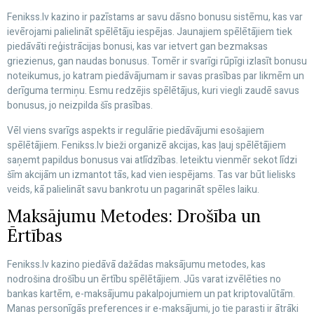
Fenikss.lv kazino ir pazīstams ar savu dāsno bonusu sistēmu, kas var
ievērojami palielināt spēlētāju iespējas. Jaunajiem spēlētājiem tiek
piedāvāti reģistrācijas bonusi, kas var ietvert gan bezmaksas
griezienus, gan naudas bonusus. Tomēr ir svarīgi rūpīgi izlasīt bonusu
noteikumus, jo katram piedāvājumam ir savas prasības par likmēm un
derīguma termiņu. Esmu redzējis spēlētājus, kuri viegli zaudē savus
bonusus, jo neizpilda šīs prasības.
Vēl viens svarīgs aspekts ir regulārie piedāvājumi esošajiem
spēlētājiem. Fenikss.lv bieži organizē akcijas, kas ļauj spēlētājiem
saņemt papildus bonusus vai atlīdzības. Ieteiktu vienmēr sekot līdzi
šīm akcijām un izmantot tās, kad vien iespējams. Tas var būt lielisks
veids, kā palielināt savu bankrotu un pagarināt spēles laiku.
Maksājumu Metodes: Drošība un
Ērtības
Fenikss.lv kazino piedāvā dažādas maksājumu metodes, kas
nodrošina drošību un ērtību spēlētājiem. Jūs varat izvēlēties no
bankas kartēm, e-maksājumu pakalpojumiem un pat kriptovalūtām.
Manas personīgās preferences ir e-maksājumi, jo tie parasti ir ātrāki