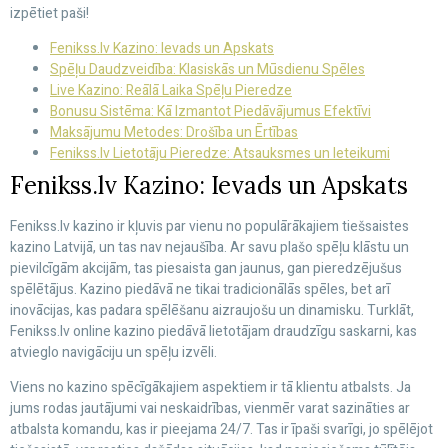
izpētiet paši!
Fenikss.lv Kazino: Ievads un Apskats
Spēļu Daudzveidība: Klasiskās un Mūsdienu Spēles
Live Kazino: Reālā Laika Spēļu Pieredze
Bonusu Sistēma: Kā Izmantot Piedāvājumus Efektīvi
Maksājumu Metodes: Drošība un Ērtības
Fenikss.lv Lietotāju Pieredze: Atsauksmes un Ieteikumi
Fenikss.lv Kazino: Ievads un Apskats
Fenikss.lv kazino ir kļuvis par vienu no populārākajiem tiešsaistes
kazino Latvijā, un tas nav nejaušība. Ar savu plašo spēļu klāstu un
pievilcīgām akcijām, tas piesaista gan jaunus, gan pieredzējušus
spēlētājus. Kazino piedāvā ne tikai tradicionālās spēles, bet arī
inovācijas, kas padara spēlēšanu aizraujošu un dinamisku. Turklāt,
Fenikss.lv online kazino piedāvā lietotājam draudzīgu saskarni, kas
atvieglo navigāciju un spēļu izvēli.
Viens no kazino spēcīgākajiem aspektiem ir tā klientu atbalsts. Ja
jums rodas jautājumi vai neskaidrības, vienmēr varat sazināties ar
atbalsta komandu, kas ir pieejama 24/7. Tas ir īpaši svarīgi, jo spēlējot